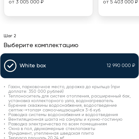
от 3 005 000 ₽
от 5 403 000 ₽
Шаг 2
Выберите комплектацию
White box
12 990 000
₽
Газон, парковочное место, дорожка до крыльца (при
доплате: 350 000 рублей)
Теплоноситель для систем отопления, расширенный бак,
установка коллекторного узла, водонагреватель
Бурение скважины водоснабжения, водоотведение
септик-«топаз» самоочищающийся 3-6 куб.
Разводка системы водоснабжения и водоотведения
Вентиляционная шахта на санузлы и кухню-гостиную
Разводка электричества по всем помещениям
Окна в пол, двухкамерные стеклопакеты
Фундамент, утепленная шведская плита
Терраса площадь 20,24 м²