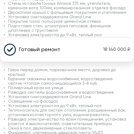
Стены из газобетонных блоков 375 мм, утеплитель
каменная вата 100мм, комбинированная отделка фасада
Двускатная крыша с фальцевым покрытием и утеплением
Установка снегозадержателя Grand Line
Покрытие пола: полусухая цементная стяжка
Подготовка стен, штукатурка гипсовая, финишная
шпатлевка с грунтовкой
Установка электрокотла до 9 кВт, теплый пол
Готовый ремонт
18 140 000
₽
Газон перед домом, парковочное место, дорожка до
крыльца
Бурение скважины водоснабжения, водоотведение
септик-«топаз» самоочищающийся 3-6 куб.
Поливочный кран на улице
Разводка системы водоснабжения и водоотведения
Установка снегозадержателя Grand Line
Освещение на фасадах
Установка электрокотла до 9 кВт, теплый пол
Теплоноситель для систем отопления, расширенный бак,
установка коллекторного узла, водонагреватель
Разводка электричества по всем помещениям, установка
розеток и выключателей, осветительные приборы
Окна в пол, двухкамерные стеклопакеты
Фундамент, утепленная шведская плита (УШП)